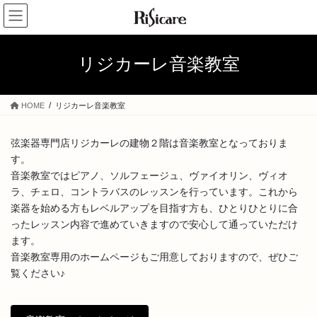
コ
ナ
ン
ビ
テ
ゲ
ン
ー
リジカーレ音楽教室
ツ
シ
へ
ョ
ス
ン
HOME
リジカーレ音楽教室
キ
に
ッ
移
プ
動
弦楽器専門店リジカーレの建物２階は音楽教室となっておりま
す。
音楽教室ではピアノ、ソルフェージュ、ヴァイオリン、ヴィオ
ラ、チェロ、コントラバスのレッスンを行っています。これから
楽器を始める方もレベルアップを目指す方も、ひとりひとりに合
ったレッスン内容で進めていきますので安心して通っていただけ
ます。
音楽教室専用のホームページもご用意しておりますので、ぜひご
覧ください♪